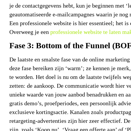
je de contactgegevens hebt, kun je beginnen met ‘l
geautomatiseerde e-mailcampagnes waarin je nog m
Een professionele website is hier essentieel; het i
Overweeg je een
professionele website te laten ma
Fase 3: Bottom of the Funnel (BOF
De laatste en smalste fase van de
online marketing
deze fase bereiken zijn ‘warm’; ze kennen je merk
te worden. Het doel is nu om de laatste twijfels we
zetten: de aankoop. De communicatie wordt hier ve
unieke waarde van jouw aanbod benadrukken en aan
gratis demo’s, proefperiodes, een persoonlijk advie
exclusieve kortingsactie. Kanalen zoals productpa
retargeting-advertenties zijn hier zeer effectief. D
zijn, zoals ‘Koop nu’, ‘Vraag een offerte aan’ of ‘