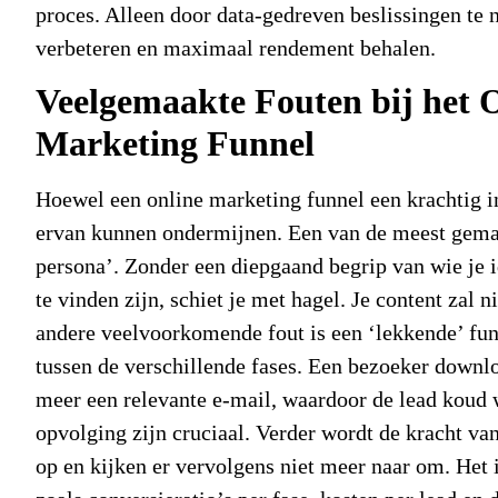
proces. Alleen door data-gedreven beslissingen te 
verbeteren en maximaal rendement behalen.
Veelgemaakte Fouten bij het 
Marketing Funnel
Hoewel een
online marketing funnel
een krachtig in
ervan kunnen ondermijnen. Een van de meest gemaak
persona’. Zonder een diepgaand begrip van wie je id
te vinden zijn, schiet je met hagel. Je content zal 
andere veelvoorkomende fout is een ‘lekkende’ funn
tussen de verschillende fases. Een bezoeker down
meer een relevante e-mail, waardoor de lead koud 
opvolging zijn cruciaal. Verder wordt de kracht va
op en kijken er vervolgens niet meer naar om. Het