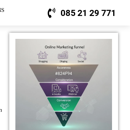
NS
085 21 29 771
n