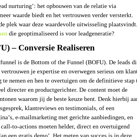
ead nurturing’: het opbouwen van de relatie via
eer waarde biedt en het vertrouwen verder versterkt.
s de plek waar deze waardevolle uitwisseling plaatsvindt
ken
die geoptimaliseerd is voor leadgeneratie?
U) – Conversie Realiseren
 funnel
is de Bottom of the Funnel (BOFU). De leads di
, vertrouwen je expertise en overwegen serieus om klan
g te nemen en hen te overtuigen om de definitieve stap 
el directer en productgerichter. De content moet de
tonen waarom jij de beste keuze bent. Denk hierbij aa
sgesprek, klantreviews en testimonials, of een
gina’s, e-mailmarketing met gerichte aanbiedingen, en
e call-to-actions moeten helder, direct en overtuigend
Plan een gratis demo’. Het meten van succes is in deze