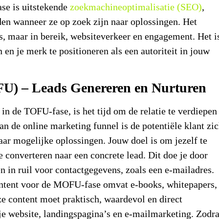
ase is uitstekende
zoekmachineoptimalisatie (SEO)
,
den wanneer ze op zoek zijn naar oplossingen. Het
s, maar in bereik, websiteverkeer en engagement. Het i
en je merk te positioneren als een autoriteit in jouw
FU) – Leads Genereren en Nurturen
in de TOFU-fase, is het tijd om de relatie te verdiepen
van de
online marketing funnel
is de potentiële klant zi
aar mogelijke oplossingen. Jouw doel is om jezelf te
e converteren naar een concrete lead. Dit doe je door
n in ruil voor contactgegevens, zoals een e-mailadres.
ontent voor de MOFU-fase omvat e-books, whitepapers,
ze content moet praktisch, waardevol en direct
n je website, landingspagina’s en e-mailmarketing. Zodr