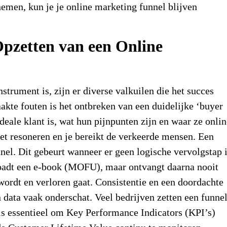
nemen, kun je je online marketing funnel blijven
Opzetten van een Online
strument is, zijn er diverse valkuilen die het succes
te fouten is het ontbreken van een duidelijke ‘buyer
eale klant is, wat hun pijnpunten zijn en waar ze onlin
niet resoneren en je bereikt de verkeerde mensen. Een
el. Dit gebeurt wanneer er geen logische vervolgstap 
loadt een e-book (MOFU), maar ontvangt daarna nooit
wordt en verloren gaat. Consistentie en een doordachte
n data vaak onderschat. Veel bedrijven zetten een funne
 is essentieel om Key Performance Indicators (KPI’s)