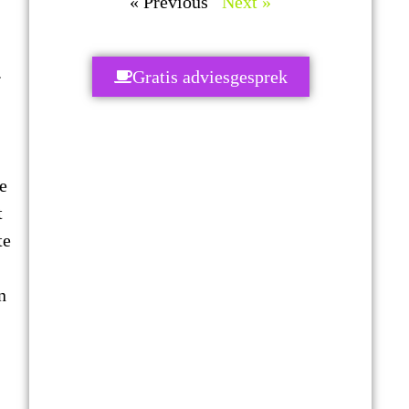
« Previous
Next »
.
Gratis adviesgesprek
e
t
te
n