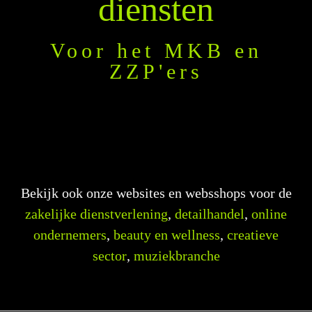
diensten
Voor het MKB en
ZZP'ers
Websites en webshops voor all ondernemers in
Nederland met een passende uitstraling die
volledig aansluit bij jouw wensen en eisen.
Bekijk ook onze websites en websshops voor de
zakelijke dienstverlening
,
detailhandel
,
online
ondernemers
,
beauty en wellness
,
creatieve
sector
,
muziekbranche